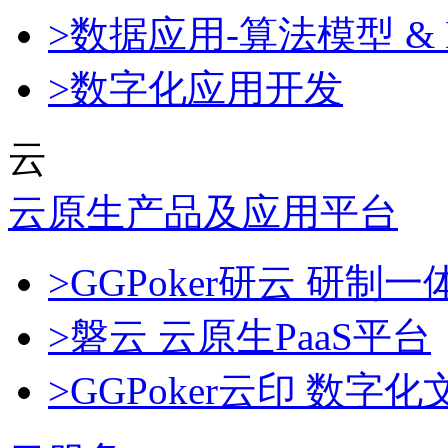
>数据应用-算法模型 & 
>数字化应用开发
云
云原生产品及应用平台
>GGPoker研云 研
>磐云 云原生PaaS平台
>GGPoker云印 数字