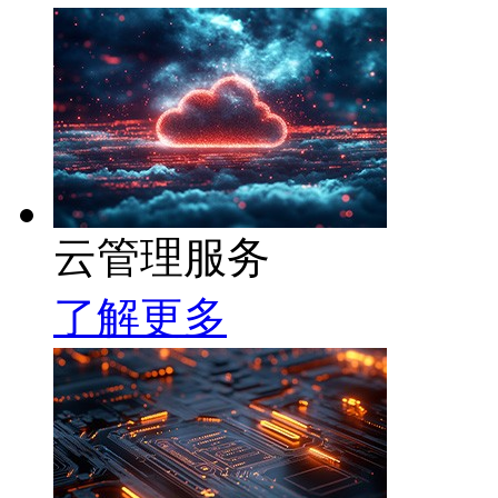
云管理服务
了解更多