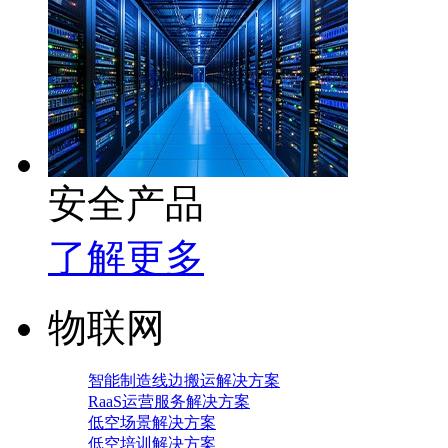
安全产品
了解更多
物联网
智能制造线边搬运解决方案
RaaS运营服务解决方案
低空场景解决方案
低空培训解决方案