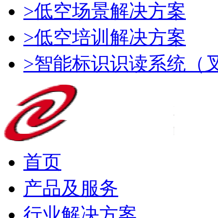
>低空场景解决方案
>低空培训解决方案
>智能标识识读系统（
首页
产品及服务
行业解决方案