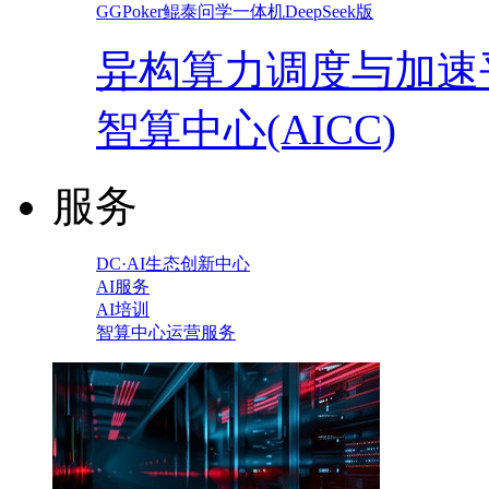
GGPoker鲲泰问学一体机DeepSeek版
异构算力调度与加速
智算中心(AICC)
服务
DC·AI生态创新中心
AI服务
AI培训
智算中心运营服务