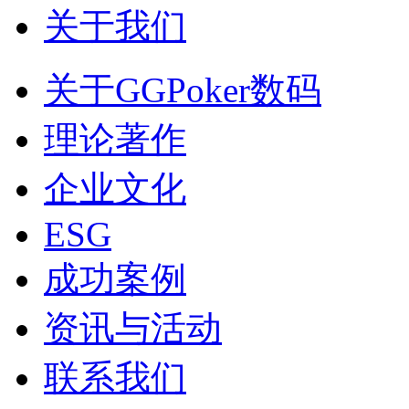
关于我们
关于GGPoker数码
理论著作
企业文化
ESG
成功案例
资讯与活动
联系我们