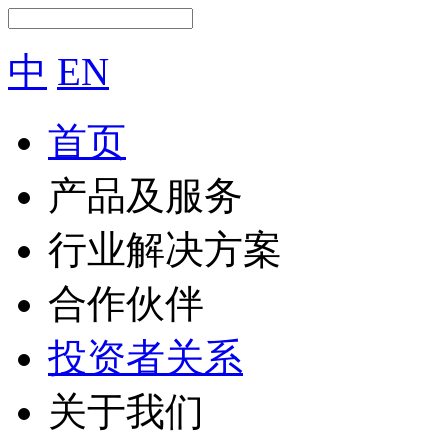
中
EN
首页
产品及服务
行业解决方案
合作伙伴
投资者关系
关于我们