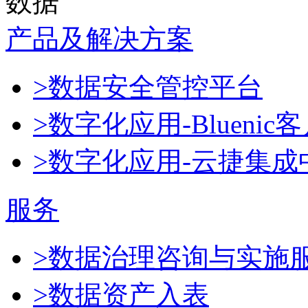
数据
产品及解决方案
>数据安全管控平台
>数字化应用-Blueni
>数字化应用-云捷集成
服务
>数据治理咨询与实施
>数据资产入表