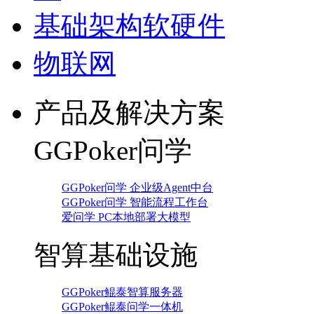
基础架构软硬件
物联网
产品及解决方案
GGPoker问学
GGPoker问学 企业级Agent中台
GGPoker问学 智能流程工作台
爱问学 PC本地部署大模型
智算基础设施
GGPoker鲲泰智算服务器
GGPoker鲲泰问学一体机