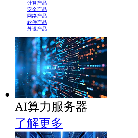
计算产品
安全产品
网络产品
软件产品
外设产品
AI算力服务器
了解更多