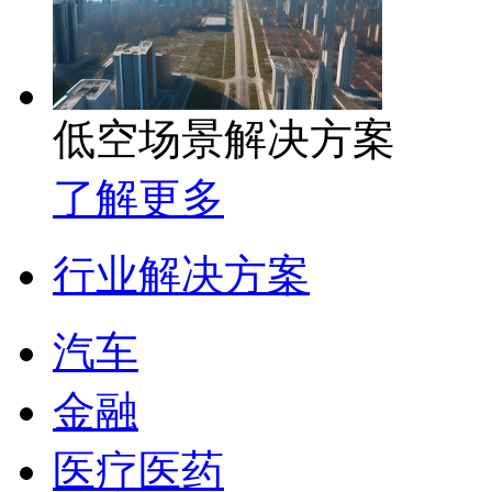
低空场景解决方案
了解更多
行业解决方案
汽车
金融
医疗医药