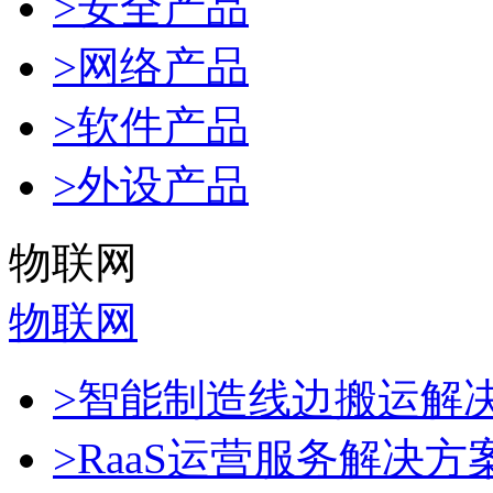
>安全产品
>网络产品
>软件产品
>外设产品
物联网
物联网
>智能制造线边搬运解
>RaaS运营服务解决方